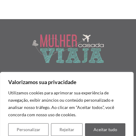
Valorizamos sua privacidade
Home
Sobre
Política de Privacidade
Contato
É proibida qualquer reprodução de textos, integral ou
Utilizamos cookies para aprimorar sua experiência de
parcialmente, e imagens contidas neste blog, em qualquer meio de
navegação, exibir anúncios ou conteúdo personalizado e
comunicação, sem prévia consulta e autorização. Conteúdo
analisar nosso tráfego. Ao clicar em “Aceitar todos”, você
protegido pela Lei do direito autoral nº 9.610 de 19.02.1998.
concorda com nosso uso de cookies.
Personalizar
Rejeitar
Aceitar tudo
2026 Mulher Casada Viaja. Todos os Direitos Reservados.
DZign®