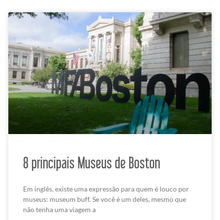
8 principais Museus de Boston
Em inglês, existe uma expressão para quem é louco por
museus: museum buff. Se você é um deles, mesmo que
não tenha uma viagem a