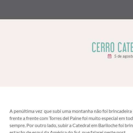
CERRO CAT
5 de agost
A penúltima vez que subi uma montanha não foi brincadeira e 
frente a frente com Torres del Paine foi muito especial em 
sempre. Por outro lado, subir a Catedral em Bariloche foi bri
estação de esqui da América do Sul, que falarei neste post.