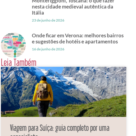
Monteriggioni, Toscana: o que fazer
nesta cidade medieval autêntica da
Itália
23 de junho de 2026
Onde ficar em Verona: melhores bairros
e sugestões de hotéis e apartamentos
16 de junho de 2026
Leia Também
Viagem para Suíça: guia completo por uma