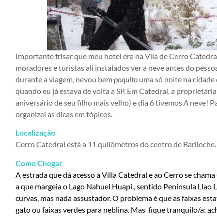
Importante frisar que meu hotel era na Vila de Cerro Catedr
moradores e turistas ali instalados ver a neve antes do pesso
durante a viagem, nevou bem
poquito
uma só noite na cidade 
quando eu já estava de volta a SP. Em Catedral, a proprietári
aniversário de seu filho mais velho) e dia 6 tivemos
A
neve! Pa
organizei as dicas em tópicos.
Localização
Cerro Catedral está a 11 quilômetros do centro de Bariloche.
Como Chegar
A estrada que dá acesso à Villa Catedral e ao Cerro se chama
a que margeia o Lago Nahuel Huapi.,
sentido Península Llao L
curvas, mas nada assustador. O problema é que as faixas es
gato ou faixas verdes para neblina. Mas fique tranquilo/a: ac