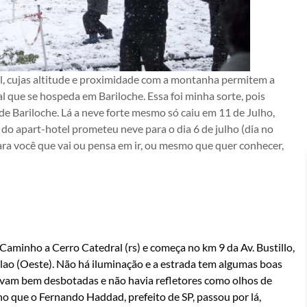
al, cujas altitude e proximidade com a montanha permitem a
al que se hospeda em Bariloche. Essa foi minha sorte, pois
de Bariloche. Lá a neve forte mesmo só caiu em 11 de Julho,
a do apart-hotel prometeu neve para o dia 6 de julho (dia no
ra você que vai ou pensa em ir, ou mesmo que quer conhecer,
 Caminho a Cerro Catedral (rs) e começa no km 9 da Av. Bustillo,
lao (Oeste).
Não há iluminação e a estrada tem algumas boas
tavam bem desbotadas e não havia refletores como olhos de
ho que o Fernando Haddad, prefeito de SP, passou por lá,