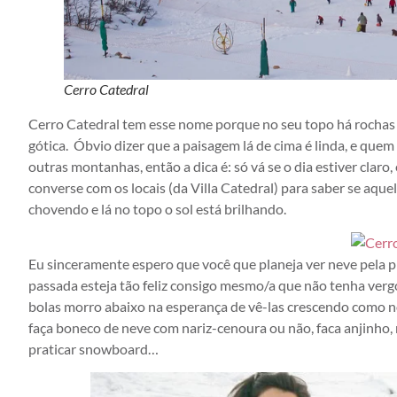
Cerro Catedral
Cerro Catedral tem esse nome porque no seu topo há rochas q
gótica. Óbvio dizer que a paisagem lá de cima é linda, e quem 
outras montanhas, então a dica é: só vá se o dia estiver claro,
converse com os locais (da Villa Catedral) para saber se aque
chovendo e lá no topo o sol está brilhando.
Eu sinceramente espero que você que planeja ver neve pela 
passada esteja tão feliz consigo mesmo/a que não tenha vergo
bolas morro abaixo na esperança de vê-las crescendo como nos
faça boneco de neve com nariz-cenoura ou não, faca anjinho, 
praticar snowboard…