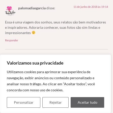
11 de junho de 2018 às 19:14
palomadiasgarcia
disse:
Essa é uma viagem dos sonhos, seus relatos são bem motivadores
e inspiradores. Adoraria conhecer, suas fotos são sim lindas e
impressionantes
Responder
16 de junho de 2018 às 12:17
Marcia
disse:
Valorizamos sua privacidade
Utilizamos cookies para aprimorar sua experiência de
Sim, viagem dos sonhos – e a gente se emociona lá pensando
navegação, exibir anúncios ou conteúdo personalizado e
nisso, a natureza em volta, a quietude, é um destino especial.
analisar nosso tráfego. Ao clicar em “Aceitar todos”, você
Obrigada pelo elogio, eu não fiz muito, o Atacama é o culpado
ahaha.
concorda com nosso uso de cookies.
Responder
Personalizar
Rejeitar
Aceitar tudo