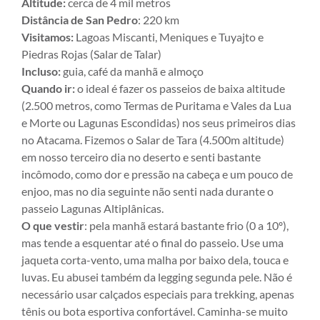
Altitude:
cerca de 4 mil metros
Distância de San Pedro
: 220 km
Visitamos:
Lagoas Miscanti, Meniques e Tuyajto e
Piedras Rojas (Salar de Talar)
Incluso:
guia, café da manhã e almoço
Quando ir:
o ideal é fazer os passeios de baixa altitude
(2.500 metros, como Termas de Puritama e Vales da Lua
e Morte ou Lagunas Escondidas) nos seus primeiros dias
no Atacama. Fizemos o Salar de Tara (4.500m altitude)
em nosso terceiro dia no deserto e senti bastante
incômodo, como dor e pressão na cabeça e um pouco de
enjoo, mas no dia seguinte não senti nada durante o
passeio Lagunas Altiplânicas.
O que vestir
: pela manhã estará bastante frio (0 a 10º),
mas tende a esquentar até o final do passeio. Use uma
jaqueta corta-vento, uma malha por baixo dela, touca e
luvas. Eu abusei também da legging segunda pele. Não é
necessário usar calçados especiais para trekking, apenas
tênis ou bota esportiva confortável. Caminha-se muito