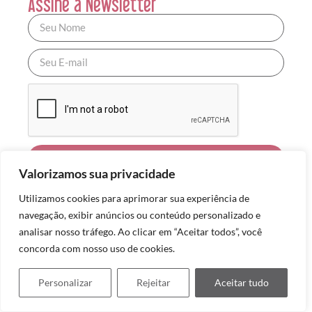
Assine a Newsletter
ASSINAR
Valorizamos sua privacidade
Resolva sua Viagem
Utilizamos cookies para aprimorar sua experiência de
Os artigos te inspiraram ou ajudaram no
navegação, exibir anúncios ou conteúdo personalizado e
planejamento da viagem? Retribua sem pagar nada
analisar nosso tráfego. Ao clicar em “Aceitar todos”, você
a mais por isso ao fazer reservas, comprar
concorda com nosso uso de cookies.
ingressos e seguro pelos links abaixo.
São os que uso para minhas viagens. É uma forma
Personalizar
Rejeitar
Aceitar tudo
simpática de retribuir pela ajuda sem custo
recebida.