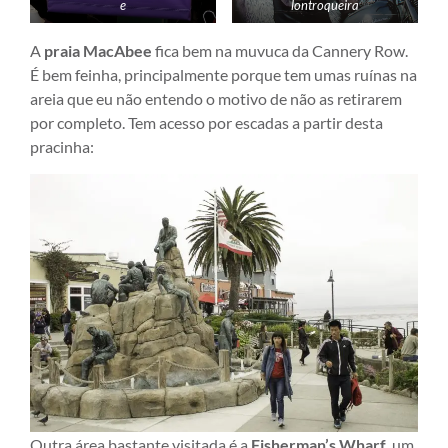
lontroqueira
e
A
praia MacAbee
fica bem na muvuca da Cannery Row.
É bem feinha, principalmente porque tem umas ruínas na
areia que eu não entendo o motivo de não as retirarem
por completo. Tem acesso por escadas a partir desta
pracinha:
Outra área bastante visitada é a
Fisherman’s Wharf
, um