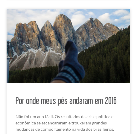
Por onde meus pés andaram em 2016
Não foi um ano fácil. Os resultados da crise política e
econômica se escancararam e trouxeram grandes
mudanças de comportamento na vida dos brasileiros.