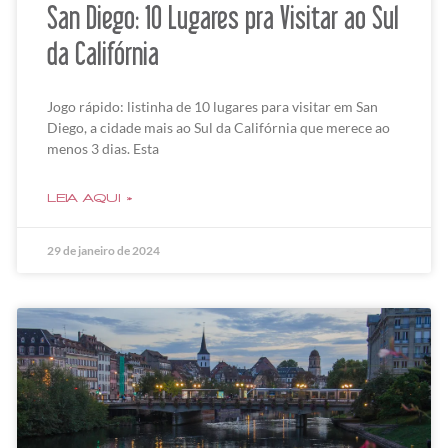
San Diego: 10 Lugares pra Visitar ao Sul
da Califórnia
Jogo rápido: listinha de 10 lugares para visitar em San
Diego, a cidade mais ao Sul da Califórnia que merece ao
menos 3 dias. Esta
LEIA AQUI »
29 de janeiro de 2024