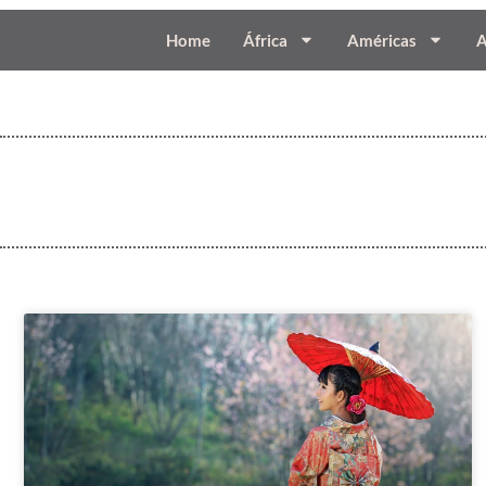
Home
África
Américas
A