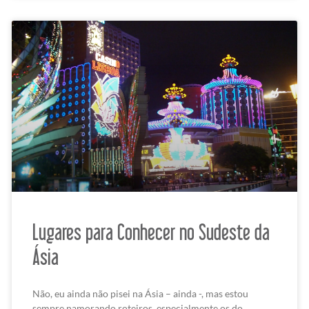
Lugares para Conhecer no Sudeste da
Ásia
Não, eu ainda não pisei na Ásia – ainda -, mas estou
sempre namorando roteiros, especialmente os do