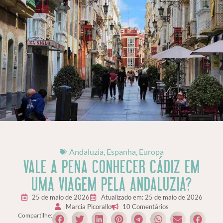
Andaluzia
,
Espanha
,
Europa
VALE A PENA CONHECER CÁDIZ EM
UMA VIAGEM PELA ANDALUZIA?
25 de maio de 2026
Atualizado em: 25 de maio de 2026
Marcia Picorallo
10 Comentários
Compartilhe: