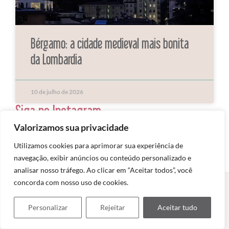
Bérgamo: a cidade medieval mais bonita
da Lombardia
10 de julho de 2026
Siga no Instagram
Valorizamos sua privacidade
Utilizamos cookies para aprimorar sua experiência de
navegação, exibir anúncios ou conteúdo personalizado e
analisar nosso tráfego. Ao clicar em “Aceitar todos”, você
concorda com nosso uso de cookies.
COMENTÁRIOS
Personalizar
Rejeitar
Aceitar tudo