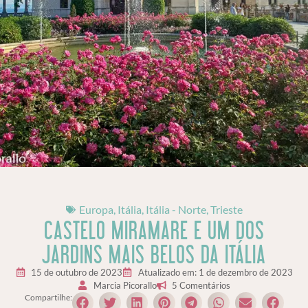
Europa
,
Itália
,
Itália - Norte
,
Trieste
CASTELO MIRAMARE E UM DOS
JARDINS MAIS BELOS DA ITÁLIA
15 de outubro de 2023
Atualizado em: 1 de dezembro de 2023
Marcia Picorallo
5 Comentários
Compartilhe: