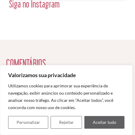
Siga no Instagram
COMENTÁRIOS
Respostas de 5
Valorizamos sua privacidade
Utilizamos cookies para aprimorar sua experiência de
navegação, exibir anúncios ou conteúdo personalizado e
19 de outubro de 2023 às 00:03
Denise Barreto
disse:
analisar nosso tráfego. Ao clicar em “Aceitar todos”, você
concorda com nosso uso de cookies.
O Castelo Miramare é impressionante e merece estar em um
roteiro pelo nordeste da Itália! Que jardins magníficos! Adoraria
Personalizar
Rejeitar
Aceitar tudo
fotografar! Fiquei passada com as fofocas reais!!