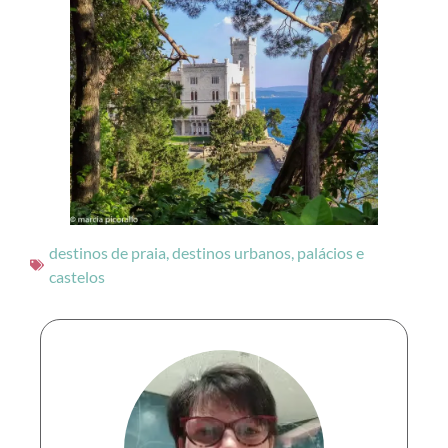
destinos de praia
,
destinos urbanos
,
palácios e
castelos