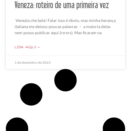
Veneza: roteiro de uma primeira vez
Venezia che bela! Falar isso é óbvio, mas minha herança
italiana me deixou poucas palavras – a maioria delas
nem posso publicar aqui (rsrsrs). Mas ficaram na
LEIA AQUI »
1 de dezembro de 2023