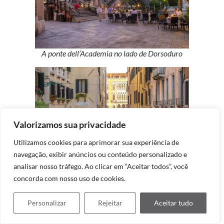
A ponte dell’Academia no lado de Dorsoduro
Valorizamos sua privacidade
Utilizamos cookies para aprimorar sua experiência de
navegação, exibir anúncios ou conteúdo personalizado e
analisar nosso tráfego. Ao clicar em “Aceitar todos”, você
Ponte muito fotografada por causa do
concorda com nosso uso de cookies.
restaurante Rafaelle
Personalizar
Rejeitar
Aceitar tudo
Giardinetti Reali