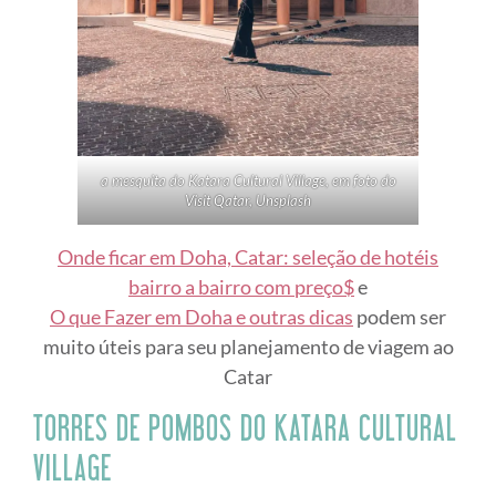
a mesquita do Katara Cultural Village, em foto do
Visit Qatar, Unsplash
Onde ficar
em Doha, Catar: seleção de hotéis
bairro a bairro com preço$
e
O que Fazer em Doha e ou
tras dicas
podem ser
muito úteis para seu planejamento de viagem ao
Catar
TORRES DE POMBOS DO KATARA CULTURAL
VILLAGE