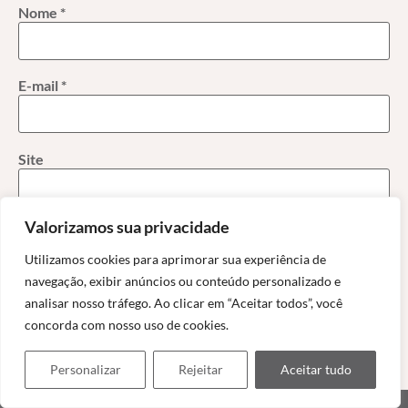
Nome
*
E-mail
*
Site
Valorizamos sua privacidade
Salvar meus dados neste navegador para a próxima vez
Utilizamos cookies para aprimorar sua experiência de
que eu comentar.
navegação, exibir anúncios ou conteúdo personalizado e
analisar nosso tráfego. Ao clicar em “Aceitar todos”, você
concorda com nosso uso de cookies.
Personalizar
Rejeitar
Aceitar tudo