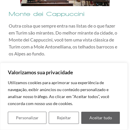
Monte dei Cappuccini
Outra coisa que sempre entra nas listas de o que fazer
em Turim são mirantes. Do melhor mirante da cidade, o
Monte dei Cappuccini, você tem uma vista clássica de
Turim com a Mole Antonelliana, os telhados barrocos e
os Alpes ao fundo.
Valorizamos sua privacidade
Museo Nazionale
Utilizamos cookies para aprimorar sua experiência de
dell’Automobile
navegação, exibir anúncios ou conteúdo personalizado e
Turim foi a capital da indústria automobilística italiana e
analisar nosso tráfego. Ao clicar em “Aceitar todos”, você
sede da FIAT. Mesmo quem não é apaixonado por carros
concorda com nosso uso de cookies.
costuma gostar da forma como o museu apresenta a
evolução da mobilidade.
Personalizar
Rejeitar
Aceitar tudo
Basílica de Superga