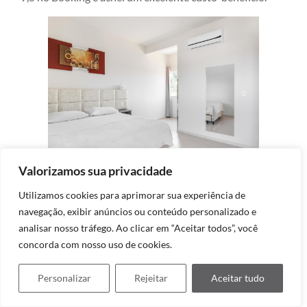
Valorizamos sua privacidade
Tudo claro e novinho na Pousada Aconchego
Utilizamos cookies para aprimorar sua experiência de
Um hotel que chama à atenção das crianças é o
Recanto
navegação, exibir anúncios ou conteúdo personalizado e
dos Dinossauros
. Sim, tem dinossauros na fachada, nota
analisar nosso tráfego. Ao clicar em “Aceitar todos”, você
8,4 e fica a 300 metros da praia.
concorda com nosso uso de cookies.
Mais com cara de hotel (= edifício alto com boa estrutura
Personalizar
Rejeitar
Aceitar tudo
de lazer) e pertinho do Beto Carrero é o
Solar Pedra da
Ilha
, que tem nota 9,4 no Booking.