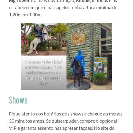
Big Tower
e a mais nova atração,
Rebuliço
. Todas elas
estabelecem que o passageiro tenha altura mínima de
1,20m ou 1,30m.
A área do ‘Velho Oeste”
é muito legal, e voltei à
minha infânica com o
forte e os soldadinhos
azuis
Shows
Fique atento aos horários dos shows e chegue ao menos
30 minutos antes. Se quiser/puder, compre o opcional
VIP e garanta assento nas apresentações. No site do