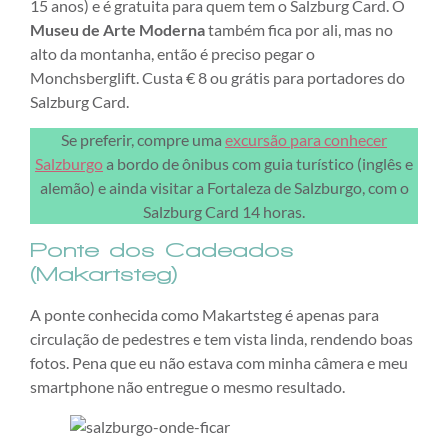
15 anos) e é gratuita para quem tem o Salzburg Card. O
Museu de Arte Moderna
também fica por ali, mas no
alto da montanha, então é preciso pegar o
Monchsberglift. Custa € 8 ou grátis para portadores do
Salzburg Card.
Se preferir, compre uma
excursão para conhecer
Salzburgo
a bordo de ônibus com guia turístico (inglês e
alemão) e ainda visitar a Fortaleza de Salzburgo, com o
Salzburg Card 14 horas.
Ponte dos Cadeados
(Makartsteg)
A ponte conhecida como Makartsteg é apenas para
circulação de pedestres e tem vista linda, rendendo boas
fotos. Pena que eu não estava com minha câmera e meu
smartphone não entregue o mesmo resultado.