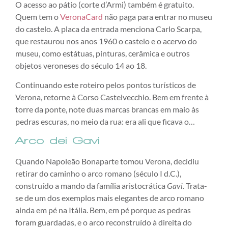
O acesso ao pátio (corte d’Armi) também é gratuito.
Quem tem o
VeronaCard
não paga para entrar no museu
do castelo. A placa da entrada menciona Carlo Scarpa,
que restaurou nos anos 1960 o castelo e o acervo do
museu, como estátuas, pinturas, cerâmica e outros
objetos veroneses do século 14 ao 18.
Continuando este roteiro pelos pontos turísticos de
Verona, retorne à Corso Castelvecchio. Bem em frente à
torre da ponte, note duas marcas brancas em maio às
pedras escuras, no meio da rua: era ali que ficava o…
Arco dei Gavi
Quando Napoleão Bonaparte tomou Verona, decidiu
retirar do caminho o arco romano (século I d.C.),
construído a mando da família aristocrática
Gavi
. Trata-
se de um dos exemplos mais elegantes de arco romano
ainda em pé na Itália. Bem, em pé porque as pedras
foram guardadas, e o arco reconstruído à direita do