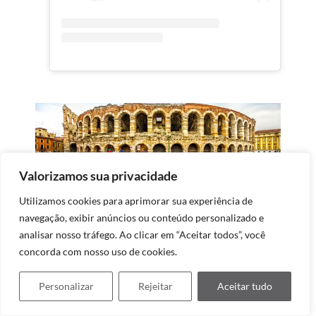
Valorizamos sua privacidade
Utilizamos cookies para aprimorar sua experiência de
Igrejas
navegação, exibir anúncios ou conteúdo personalizado e
Nesse mês que passei em Verona, visitei com muita
analisar nosso tráfego. Ao clicar em “Aceitar todos”, você
calma 4 igrejas maravilhosas, que não perdem para
concorda com nosso uso de cookies.
outras mais famosas de Roma e fazem parte do circuito
histórico: a Basilica di Sant’Anastasia, a Igreja de San
Personalizar
Rejeitar
Aceitar tudo
Fermo, a Basílica de San Zeno e a catedral de Verona.