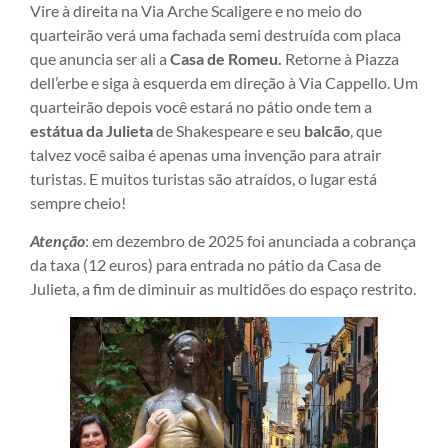
Vire à direita na Via Arche Scaligere e no meio do
quarteirão verá uma fachada semi destruída com placa
que anuncia ser ali a
Casa de Romeu.
Retorne à Piazza
dell’erbe e siga à esquerda em direção à Via Cappello. Um
quarteirão depois você estará no pátio onde tem a
estátua da Julieta
de Shakespeare e seu
balcão
, que
talvez você saiba é apenas uma invenção para atrair
turistas. E muitos turistas são atraídos, o lugar está
sempre cheio!
Atenção
: em dezembro de 2025 foi anunciada a cobrança
da taxa (12 euros) para entrada no pátio da Casa de
Julieta, a fim de diminuir as multidões do espaço restrito.