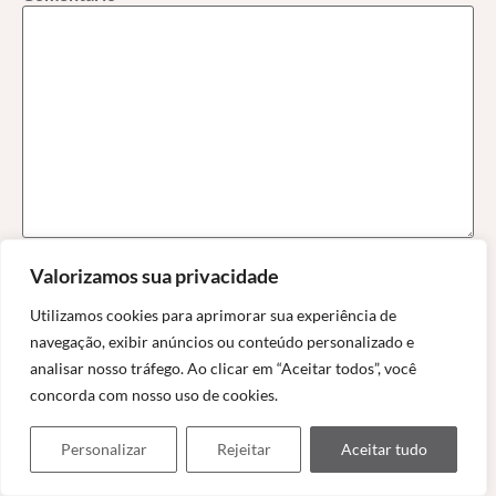
Valorizamos sua privacidade
Nome
*
Utilizamos cookies para aprimorar sua experiência de
navegação, exibir anúncios ou conteúdo personalizado e
E-mail
*
analisar nosso tráfego. Ao clicar em “Aceitar todos”, você
concorda com nosso uso de cookies.
Personalizar
Rejeitar
Aceitar tudo
Site