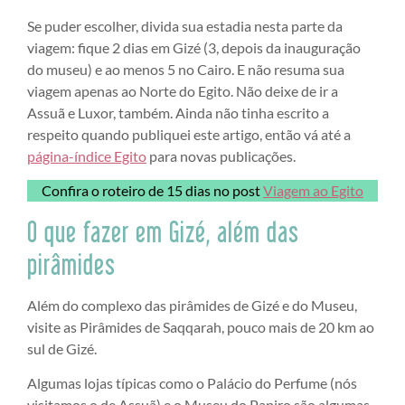
Se puder escolher, divida sua estadia nesta parte da
viagem: fique 2 dias em Gizé (3, depois da inauguração
do museu) e ao menos 5 no Cairo. E não resuma sua
viagem apenas ao Norte do Egito. Não deixe de ir a
Assuã e Luxor, também. Ainda não tinha escrito a
respeito quando publiquei este artigo, então vá até a
página-índice Egito
para novas publicações.
Confira o roteiro de 15 dias no post
Viagem ao Egito
O que fazer em Gizé, além das
pirâmides
Além do complexo das pirâmides de Gizé e do Museu,
visite as Pirâmides de Saqqarah, pouco mais de 20 km ao
sul de Gizé.
Algumas lojas típicas como o Palácio do Perfume (nós
visitamos o de Assuã) e o Museu do Papiro são algumas