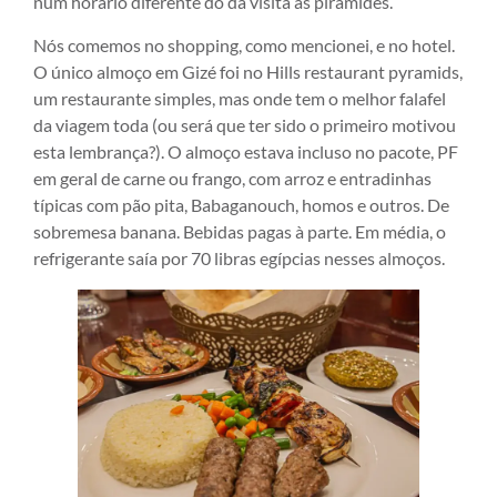
num horário diferente do da visita às pirâmides.
Nós comemos no shopping, como mencionei, e no hotel.
O único almoço em Gizé foi no Hills restaurant pyramids,
um restaurante simples, mas onde tem o melhor falafel
da viagem toda (ou será que ter sido o primeiro motivou
esta lembrança?). O almoço estava incluso no pacote, PF
em geral de carne ou frango, com arroz e entradinhas
típicas com pão pita, Babaganouch, homos e outros. De
sobremesa banana. Bebidas pagas à parte. Em média, o
refrigerante saía por 70 libras egípcias nesses almoços.