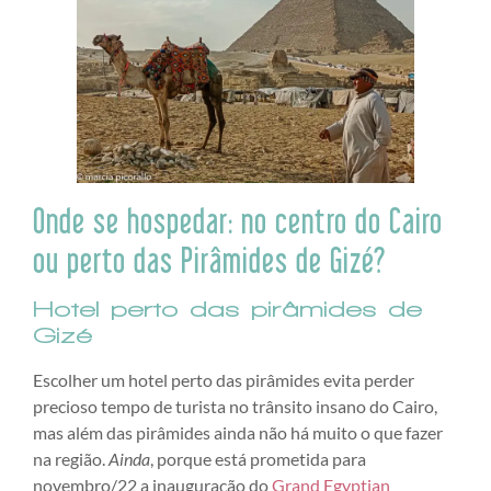
Onde se hospedar: no centro do Cairo
ou perto das Pirâmides de Gizé?
Hotel perto das pirâmides de
Gizé
Escolher um hotel perto das pirâmides evita perder
precioso tempo de turista no trânsito insano do Cairo,
mas além das pirâmides ainda não há muito o que fazer
na região.
Ainda
, porque está prometida para
novembro/22 a inauguração do
Grand Egyptian