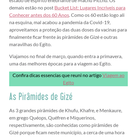
estado de espírito enebriante de Machu Picchu. Os
demais estão no post
Bucket List: Lugares Incríveis para
Conhecer antes dos 60 Anos
. Como os 60 estão logo ali
na esquina, mal acabou a pandemia da Covid-19,
aproveitamos a proteção das duas doses da vacinas para
finalmente ficar frente às pirâmides de Gizé e outras
maravilhas do Egito.
Viajamos no final de março, quando entra a primavera,
uma das melhores épocas para a viagem ao Egito.
Confira dicas essencias que reuni no artigo
Viagem ao
Egito
As Pirâmides de Gizé
As 3 grandes pirâmides de Khufu, Khafre, e Menkaure,
em grego Quéops, Quéfren e Miquerinos,
respectivamente, são conhecidas como pirâmides de
Gizé porque ficam neste município, a cerca de uma hora