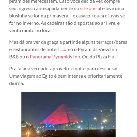
pirâmides merecessem. Caso você decida ver, compre
seu ingresso antecipadamente no
site oficial
e leve uma
blusinha se for na primavera – e casaco, touca e luvas se
for no inverno. As cadeiras são dispostas ao ar livre, e
venta muito no local.
Mas dá pra ver de graça a partir de alguns terraços/bares
e restaurantes de hotéis, como o Pyramids View Inn
B&B ou o
Panorama Pyramids Inn
. Ou do Pizza Hut!
Pra falar a verdade, aproveite a noite para descansar.
Uma viagem ao Egito é bem intensa e prioritariamente
diurna.