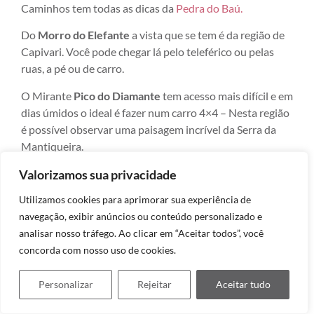
Caminhos tem todas as dicas da
Pedra do Baú.
Do
Morro do Elefante
a vista que se tem é da região de
Capivari. Você pode chegar lá pelo teleférico ou pelas
ruas, a pé ou de carro.
O Mirante
Pico do Diamante
tem acesso mais difícil e em
dias úmidos o ideal é fazer num carro 4×4 – Nesta região
é possível observar uma paisagem incrível da Serra da
Mantiqueira.
Valorizamos sua privacidade
No
Mirante Home Green
o assunto não é a natureza,
Utilizamos cookies para aprimorar sua experiência de
mas o hotel 4 estrelas que mais parece um castelo da
navegação, exibir anúncios ou conteúdo personalizado e
Alemanha.
analisar nosso tráfego. Ao clicar em “Aceitar todos”, você
Outro mirante que não exige muito esforço físico, mas
concorda com nosso uso de cookies.
pago, é o do Amantikir, com vista para o Vale do Lajeado.
Personalizar
Rejeitar
Aceitar tudo