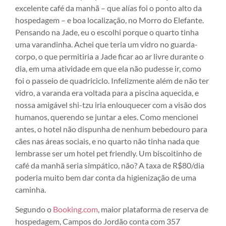
excelente café da manhã – que alías foi o ponto alto da
hospedagem – e boa localização, no Morro do Elefante.
Pensando na Jade, eu o escolhi porque o quarto tinha
uma varandinha. Achei que teria um vidro no guarda-
corpo, o que permitiria a Jade ficar ao ar livre durante o
dia, em uma atividade em que ela não pudesse ir, como
foi o passeio de quadriciclo. Infelizmente além de não ter
vidro, a varanda era voltada para a piscina aquecida, e
nossa amigável shi-tzu iria enlouquecer com a visão dos
humanos, querendo se juntar a eles. Como mencionei
antes, o hotel não dispunha de nenhum bebedouro para
cães nas áreas sociais, e no quarto não tinha nada que
lembrasse ser um hotel pet friendly. Um biscoitinho de
café da manhã seria simpático, não? A taxa de R$80/dia
poderia muito bem dar conta da higienização de uma
caminha.
Segundo o
Booking.com
, maior plataforma de reserva de
hospedagem, Campos do Jordão conta com 357