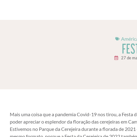
América
FES
27 de ma
Mais uma coisa que a pandemia Covid-19 nos tirou, a Festa d
poder apreciar o esplendor da floração das cerejeiras em Ca
Estivemos no Parque da Cerejeira durante a florada de 2021 e
mesmo formato, porque a Festa da Cerejeira de 2022 também 