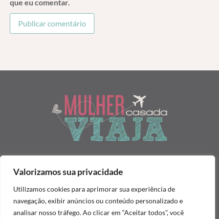
que eu comentar.
Valorizamos sua privacidade
Home
Sobre
Política de Privacidade
Contato
É proibida qualquer reprodução de textos, integral ou
Utilizamos cookies para aprimorar sua experiência de
parcialmente, e imagens contidas neste blog, em qualquer meio de
navegação, exibir anúncios ou conteúdo personalizado e
comunicação, sem prévia consulta e autorização. Conteúdo
analisar nosso tráfego. Ao clicar em “Aceitar todos”, você