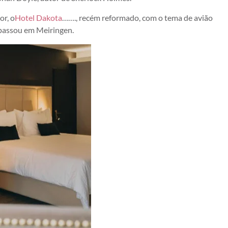
or, o
Hotel Dakota
……., recém reformado, com o tema de avião
 passou em Meiringen.