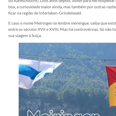
ou Aareschlucht). Dois anos depois, voltei para me hospedar
boa, a curiosidade maior ainda, mas também por outras razões
ficar na região de Interlaken-Grindelwald.
E caso o nome Meiringen te lembre merengue, saiba que exist
entre os séculos XVII e XVIII. Mas há controvérsias. Só não 
sua viagem à Suíça.