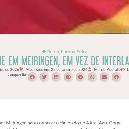
Berna
,
Europa
,
Suíça
UE EM MEIRINGEN, EM VEZ DE INTERL
iro de 2026
Atualizado em: 25 de janeiro de 2026
Marcia Picorallo
L
Compartilhe:
por Meiringen para conhecer o cânion do rio AAre (Aare Gorge