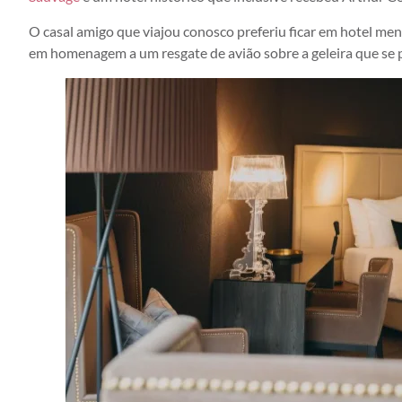
O casal amigo que viajou conosco preferiu ficar em hotel men
em homenagem a um resgate de avião sobre a geleira que se