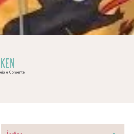
AKEN
eia e Comente