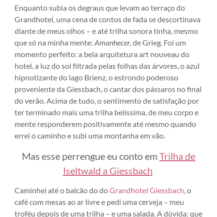
Enquanto subia os degraus que levam ao terraço do
Grandhotel, uma cena de contos de fada se descortinava
diante de meus olhos – e até trilha sonora tinha, mesmo
que só na minha mente:
Amanhecer,
de Grieg. Foi um
momento perfeito: a bela arquitetura art nouveau do
hotel, a luz do sol filtrada pelas folhas das árvores, o azul
hipnotizante do lago Brienz, o estrondo poderoso
proveniente da Giessbach, o cantar dos pássaros no final
do verão. Acima de tudo, o sentimento de satisfação por
ter terminado mais uma trilha belíssima, de meu corpo e
mente responderem positivamente até mesmo quando
errei o caminho e subi uma montanha em vão.
Mas esse perrengue eu conto em
Trilha de
Iseltwald a Giessbach
Caminhei até o balcão do do
Grandhotel Giessbach
, o
café com mesas ao ar livre e pedi uma cerveja – meu
troféu depois de uma trilha – e uma salada. A dúvida: que