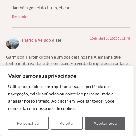
Também gostei do título, ehehe
Responder
10 de abril de 2022 às 13:48
Patricia Veludo
disse:
Garmisch-Partenkirchen é um dos destinos na Alemanha que
tenho muita vontade de conhecer. E a verdade é que essa vontade
aumentou depois de ler o seu post. Que local incrível.
Valorizamos sua privacidade
Responder
Utilizamos cookies para aprimorar sua experiência de
navegação, exibir anúncios ou conteúdo personalizado e
analisar nosso tráfego. Ao clicar em “Aceitar todos”, você
11 de abril de 2022 às 08:00
Ruthia Portelinha
disse:
concorda com nosso uso de cookies.
Que lindo post, Márcia. Garmisch Partenkirchen pode ter um
Personalizar
Rejeitar
Aceitar tudo
nome complicado, mas a visita parece ser uma delícia. Gosto
muito de lugares com as estações do ano bem marcadas e esse é