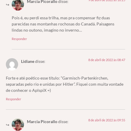
Marcia Picorallo
disse:
Pois é, eu perdi essa trilha, mas pra compensar fiz duas
parecidas nas montanhas rochosas do Canadá. Paisagens
lindas no outono, imagino no inverno…
Responder
8 de abril de 2022 às 08:47
Lidiane
disse:
Forte e até poético esse título: “Garmisch-Partenkirchen,
separadas pelo rio e unidas por Hitler”. Fiquei com muita vontade
de conhecer o AplspiX =)
Responder
8 de abril de 2022 às 09:55
Marcia Picorallo
disse: