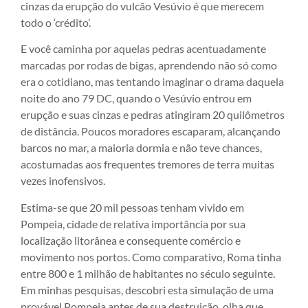
cinzas da erupção do vulcão Vesúvio é que merecem
todo o ‘crédito’.
E você caminha por aquelas pedras acentuadamente
marcadas por rodas de bigas, aprendendo não só como
era o cotidiano, mas tentando imaginar o drama daquela
noite do ano 79 DC, quando o Vesúvio entrou em
erupção e suas cinzas e pedras atingiram 20 quilômetros
de distância. Poucos moradores escaparam, alcançando
barcos no mar, a maioria dormia e não teve chances,
acostumadas aos frequentes tremores de terra muitas
vezes inofensivos.
Estima-se que 20 mil pessoas tenham vivido em
Pompeia, cidade de relativa importância por sua
localização litorânea e consequente comércio e
movimento nos portos. Como comparativo, Roma tinha
entre 800 e 1 milhão de habitantes no século seguinte.
Em minhas pesquisas, descobri esta simulação de uma
provável Pompeia antes de sua destruição, olha que