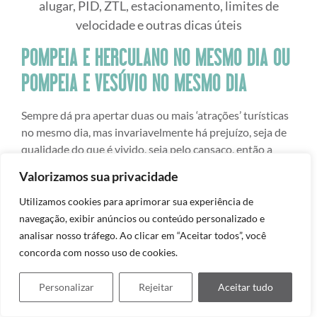
alugar, PID, ZTL, estacionamento, limites de
velocidade e outras dicas úteis
POMPEIA E HERCULANO NO MESMO DIA OU
POMPEIA E VESÚVIO NO MESMO DIA
Sempre dá pra apertar duas ou mais ‘atrações’ turísticas
no mesmo dia, mas invariavelmente há prejuízo, seja de
qualidade do que é vivido, seja pelo cansaço, então a
escolha é toda sua.
Valorizamos sua privacidade
Se você vai a Pompeia a partir de Roma, em bate-volta,
Utilizamos cookies para aprimorar sua experiência de
eu desaconselho colocar os dois sítios no mesmo dia,
navegação, exibir anúncios ou conteúdo personalizado e
pois já vai gastar cerca de 3 horas para ir e voltar,
analisar nosso tráfego. Ao clicar em “Aceitar todos”, você
sobrando poucas horas para curtir o local.
concorda com nosso uso de cookies.
Se você decidir na hora, é possível comprar o tíquete de
Personalizar
Rejeitar
Aceitar tudo
ônibus para o Vesúvio (€ 3,10) na estação de trem
Pompei Scavi. O trajeto leva 40 minutos e o ponto fica na