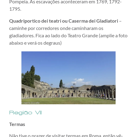
Pompeia. As escavações aconteceram em 1769, 1792-
1795.
Quadriportico dei teatri ou Caserma dei Gladiatori
–
caminhe por corredores onde caminharam os
gladiadores. Fica ao lado do Teatro Grande (amplie a foto
abaixo e verá os degraus)
Região VII
Termas
Não tive o prazer de visitar termas em Roma, então vê-