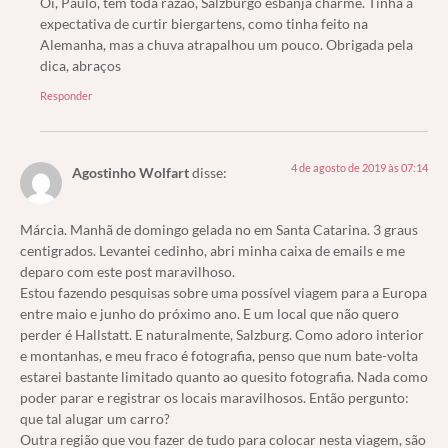
Oi, Paulo, tem toda razão, Salzburgo esbanja charme. Tinha a
expectativa de curtir biergartens, como tinha feito na
Alemanha, mas a chuva atrapalhou um pouco. Obrigada pela
dica, abraços
Responder
4 de agosto de 2019 às 07:14
Agostinho Wolfart
disse:
Márcia. Manhã de domingo gelada no em Santa Catarina. 3 graus
centigrados. Levantei cedinho, abri minha caixa de emails e me
deparo com este post maravilhoso.
Estou fazendo pesquisas sobre uma possível viagem para a Europa
entre maio e junho do próximo ano. E um local que não quero
perder é Hallstatt. E naturalmente, Salzburg. Como adoro interior
e montanhas, e meu fraco é fotografia, penso que num bate-volta
estarei bastante limitado quanto ao quesito fotografia. Nada como
poder parar e registrar os locais maravilhosos. Então pergunto:
que tal alugar um carro?
Outra região que vou fazer de tudo para colocar nesta viagem, são