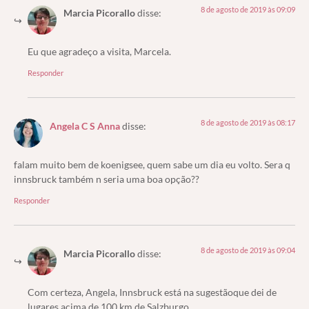
8 de agosto de 2019 às 09:09
Marcia Picorallo
disse:
Eu que agradeço a visita, Marcela.
Responder
8 de agosto de 2019 às 08:17
Angela C S Anna
disse:
falam muito bem de koenigsee, quem sabe um dia eu volto. Sera q
innsbruck também n seria uma boa opção??
Responder
8 de agosto de 2019 às 09:04
Marcia Picorallo
disse:
Com certeza, Angela, Innsbruck está na sugestãoque dei de
lugares acima de 100 km de Salzburgo.