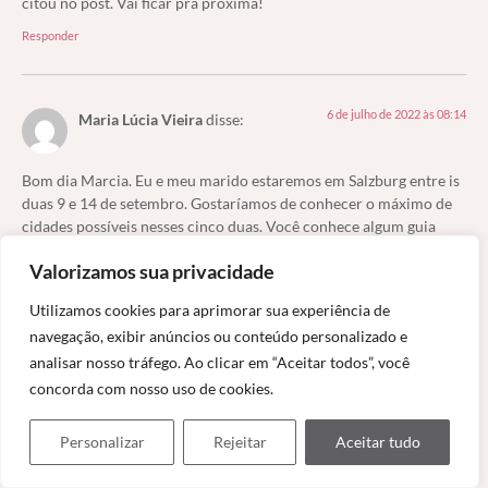
citou no post. Vai ficar pra próxima!
Responder
6 de julho de 2022 às 08:14
Maria Lúcia Vieira
disse:
Bom dia Marcia. Eu e meu marido estaremos em Salzburg entre is
duas 9 e 14 de setembro. Gostaríamos de conhecer o máximo de
cidades possíveis nesses cinco duas. Você conhece algum guia
brasileiro que possa nos prestar serviços? Não falamos inglês nem
Valorizamos sua privacidade
alemão.
Responder
Utilizamos cookies para aprimorar sua experiência de
navegação, exibir anúncios ou conteúdo personalizado e
analisar nosso tráfego. Ao clicar em “Aceitar todos”, você
6 de julho de 2022 às 22:24
concorda com nosso uso de cookies.
Marcia Picorallo
disse:
Personalizar
Rejeitar
Aceitar tudo
Oi, Maria Lúcia, tudo bem? Puxa, não conheço, mas pesquisei
um pouco e achei o site Vou pra Alemanha. O post é de 2015,