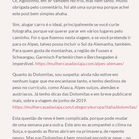
Oi, Agostinho, em SP também fez frio, mas nem tanto. Muito
obrigada pelo comentário, foi até uma surpresa porque achei
este post bem simples ahaha.
Sim, alugar carro é o ideal, principalmente se você curte
fotografia, porque vai querer parar em vários lugares pelo
caminho. Foi o que fizemos nesta viagem, e se você pretende ir
para os Alpes, talvez possa incluir o Sul da Alemanha, também.
Para quem gosta de montanhas, a região de Fussen e
Schwangau, Garmisch Partenkirchen e Berchesgaden é
imperdível.
https://mulhercasadaviaja.com/alpes-alemaes/
Quanto às Dolomitas, sou suspeita: ainda não estive em
nenhum lugar que me encantasse tanto, e tenho destinos de
peso no currículo, como Alasca, Alpes suíços, alemães e
austríacos. Já tenho dicas das Dolomitas e em breve publicarei
mais, sobre a viagem de junho de 2019.
https://mulhercasadaviaja.com/category/europa/italia/dolomitas/
Esta questão de neve é bem complicada, porque pode mudar
de uma semana para outra. Este ano eu acompanhei o clima na
Suíça, e quando as flores abriram na primavera, de repente
nevou. Mas nas Dolomitas é bem possível encontrar neve – no