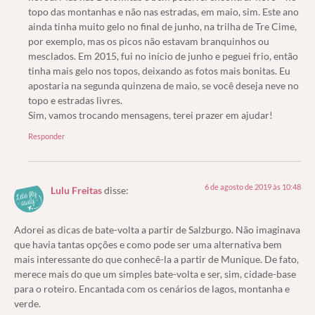
topo das montanhas e não nas estradas, em maio, sim. Este ano
ainda tinha muito gelo no final de junho, na trilha de Tre Cime,
por exemplo, mas os picos não estavam branquinhos ou
mesclados. Em 2015, fui no início de junho e peguei frio, então
tinha mais gelo nos topos, deixando as fotos mais bonitas. Eu
apostaria na segunda quinzena de maio, se você deseja neve no
topo e estradas livres.
Sim, vamos trocando mensagens, terei prazer em ajudar!
Responder
6 de agosto de 2019 às 10:48
Lulu Freitas
disse:
Adorei as dicas de bate-volta a partir de Salzburgo. Não imaginava
que havia tantas opções e como pode ser uma alternativa bem
mais interessante do que conhecê-la a partir de Munique. De fato,
merece mais do que um simples bate-volta e ser, sim, cidade-base
para o roteiro. Encantada com os cenários de lagos, montanha e
verde.