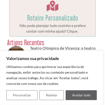
Roteiro Personalizado
Não pode planejar tudo sozinho e prefere
contar com minha ajuda? Clique .
Artigos Recentes
Teatro Olímpico de Vicenza: o teatro
renascentista mais antigo do mundo
Valorizamos sua privacidade
3 de agosto de 2026
Utilizamos cookies para aprimorar sua experiência de
O que fazer em Vicenza, Itália
navegação, exibir anúncios ou conteúdo personalizado e
25 de julho de 2026
analisar nosso tráfego. Ao clicar em “Aceitar todos”, você
concorda com nosso uso de cookies.
Bérgamo: a cidade medieval mais
Personalizar
Rejeitar
Aceitar tudo
bonita da Lombardia
10 de julho de 2026