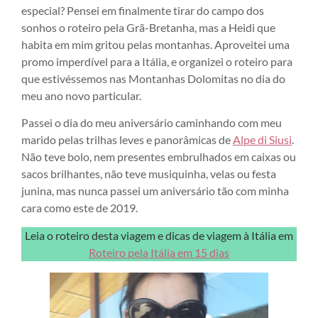
especial? Pensei em finalmente tirar do campo dos
sonhos o roteiro pela Grã-Bretanha, mas a Heidi que
habita em mim gritou pelas montanhas. Aproveitei uma
promo imperdível para a Itália, e organizei o roteiro para
que estivéssemos nas Montanhas Dolomitas no dia do
meu ano novo particular.
Passei o dia do meu aniversário caminhando com meu
marido pelas trilhas leves e panorâmicas de
Alpe di Siusi
.
Não teve bolo, nem presentes embrulhados em caixas ou
sacos brilhantes, não teve musiquinha, velas ou festa
junina, mas nunca passei um aniversário tão com minha
cara como este de 2019.
Leia o roteiro desta viagem e dicas de viagem à Itália em
Roteiro pela Itália em 15 dias