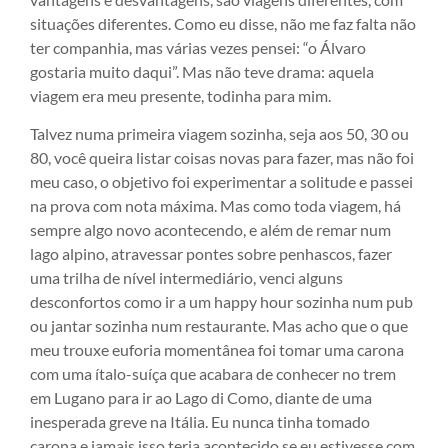
situações diferentes. Como eu disse, não me faz falta não
ter companhia, mas várias vezes pensei: “o Álvaro
gostaria muito daqui”. Mas não teve drama: aquela
viagem era meu presente, todinha para mim.
Talvez numa primeira viagem sozinha, seja aos 50, 30 ou
80, você queira listar coisas novas para fazer, mas não foi
meu caso, o objetivo foi experimentar a solitude e passei
na prova com nota máxima. Mas como toda viagem, há
sempre algo novo acontecendo, e além de remar num
lago alpino, atravessar pontes sobre penhascos, fazer
uma trilha de nível intermediário, venci alguns
desconfortos como ir a um happy hour sozinha num pub
ou jantar sozinha num restaurante. Mas acho que o que
meu trouxe euforia momentânea foi tomar uma carona
com uma ítalo-suíça que acabara de conhecer no trem
em Lugano para ir ao Lago di Como, diante de uma
inesperada greve na Itália. Eu nunca tinha tomado
carona e jamais isso teria acontecido se eu estivesse com