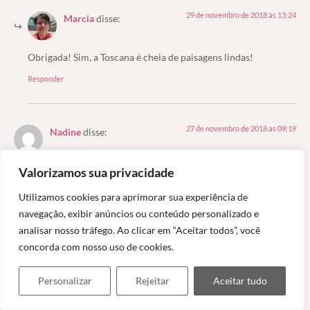
29 de novembro de 2018 às 13:24
Marcia
disse:
Obrigada! Sim, a Toscana é cheia de paisagens lindas!
Responder
27 de novembro de 2018 às 09:19
Nadine
disse:
Valorizamos sua privacidade
Eita Italia linda, nao? Nao vejo a hora de conhecer!
To com um passeio pela Toscana na bucket list ha um tempao e ja
Utilizamos cookies para aprimorar sua experiência de
vou deixar esse port salvo pra futuras referencias – que seja em
navegação, exibir anúncios ou conteúdo personalizado e
breve!!!!!
analisar nosso tráfego. Ao clicar em “Aceitar todos”, você
Responder
concorda com nosso uso de cookies.
Personalizar
Rejeitar
Aceitar tudo
29 de novembro de 2018 às 13:26
Marcia
disse: