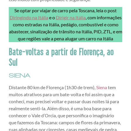
Se optar por viajar de carro pela Toscana, leia o post
Diringindo na Itália
e o
Dirigir na Itália
, com informações
como estradas na Itália, pedágio, combustível e como
abastecer, sinalização de trânsito na Itália, PID, ZTL, e em
que regiões vale a pena alugar um carro na Itália
Bate-voltas a partir de Florença, ao
Sul
SIENA
Distante 80 km de Florença (1h30 de trem),
Siena
tem
muitos atrativos para um bate-volta e foi assim que a
conheci, mas precisei voltar e passar duas noites lá para
realmente senti-la. Além disso, é uma boa base para
conhecer o Vale d’Orcia, que personifica o imaginário
que fazemos da Toscana: campos de flores da primavera,
ruas alinhadas por ciprestes, casas medievais de pedra,