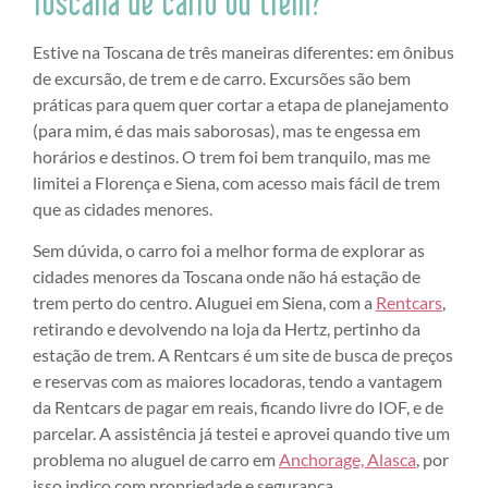
Toscana de carro ou trem?
Estive na Toscana de três maneiras diferentes: em ônibus
de excursão, de trem e de carro. Excursões são bem
práticas para quem quer cortar a etapa de planejamento
(para mim, é das mais saborosas), mas te engessa em
horários e destinos. O trem foi bem tranquilo, mas me
limitei a Florença e Siena, com acesso mais fácil de trem
que as cidades menores.
Sem dúvida, o carro foi a melhor forma de explorar as
cidades menores da Toscana onde não há estação de
trem perto do centro. Aluguei em Siena, com a
Rentcars
,
retirando e devolvendo na loja da Hertz, pertinho da
estação de trem. A Rentcars é um site de busca de preços
e reservas com as maiores locadoras, tendo a vantagem
da Rentcars de pagar em reais, ficando livre do IOF, e de
parcelar. A assistência já testei e aprovei quando tive um
problema no aluguel de carro em
Anchorage, Alasca
, por
isso indico com propriedade e segurança.